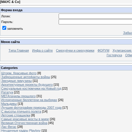
[
МАУС & Со
]
Форма входа
Логин:
Пароль:
запомнить
Забыл
Меню сайта
Типа Главная
Инфа о сайте
Смехуёчки и смехуярики
ФОРУМ
Хулиганские
Гостевуха
Обм
Categories
Шторм. Красивые фото
[8]
Заброшенные артефакты войны
[25]
Звездные лимузины
[11]
Архитектурные проекты будущего
[15]
Сексуальные костюмчики на Новый год
[22]
Рататуи
[22]
МЕГАтачилы прошлого
[31]
Испорченные бюллетени на выборах
[26]
Мальдивы
[13]
Лучшие фотографии природы 2007 года
[17]
С высоты птичьего полета
[14]
Детские страшилки
[8]
Самые красивые мосты в мире
[26]
Великая Отечественная война
[45]
Лас-Вегас
[28]
Неудачные кадры Playboy
[15]