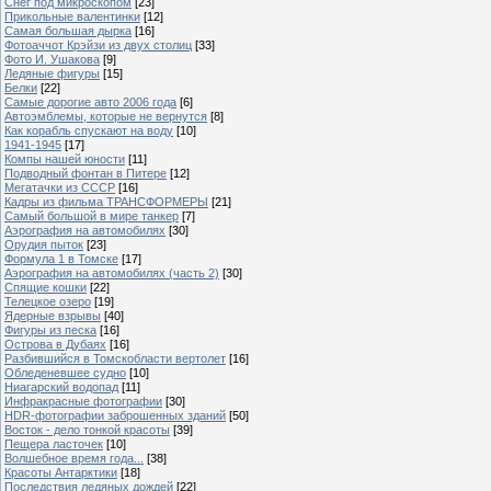
Снег под микроскопом
[23]
Прикольные валентинки
[12]
Самая большая дырка
[16]
Фотоаччот Крэйзи из двух столиц
[33]
Фото И. Ушакова
[9]
Ледяные фигуры
[15]
Белки
[22]
Самые дорогие авто 2006 года
[6]
Автоэмблемы, которые не вернутся
[8]
Как корабль спускают на воду
[10]
1941-1945
[17]
Компы нашей юности
[11]
Подводный фонтан в Питере
[12]
Мегатачки из СССР
[16]
Кадры из фильма ТРАНСФОРМЕРЫ
[21]
Самый большой в мире танкер
[7]
Аэрография на автомобилях
[30]
Орудия пыток
[23]
Формула 1 в Томске
[17]
Аэрография на автомобилях (часть 2)
[30]
Спящие кошки
[22]
Телецкое озеро
[19]
Ядерные взрывы
[40]
Фигуры из песка
[16]
Острова в Дубаях
[16]
Разбившийся в Томскобласти вертолет
[16]
Обледеневшее судно
[10]
Ниагарский водопад
[11]
Инфракрасные фотографии
[30]
HDR-фотографии заброшенных зданий
[50]
Восток - дело тонкой красоты
[39]
Пещера ласточек
[10]
Волшебное время года...
[38]
Красоты Антарктики
[18]
Последствия ледяных дождей
[22]