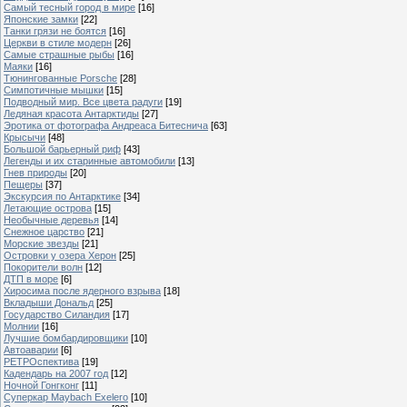
Самый тесный город в мире
[16]
Японские замки
[22]
Танки грязи не боятся
[16]
Церкви в стиле модерн
[26]
Самые страшные рыбы
[16]
Маяки
[16]
Тюнингованные Porsche
[28]
Симпотичные мышки
[15]
Подводный мир. Все цвета радуги
[19]
Ледяная красота Антарктиды
[27]
Эротика от фотографа Андреаса Битеснича
[63]
Крысычи
[48]
Большой барьерный риф
[43]
Легенды и их старинные автомобили
[13]
Гнев природы
[20]
Пещеры
[37]
Экскурсия по Антарктике
[34]
Летающие острова
[15]
Необычные деревья
[14]
Снежное царство
[21]
Морские звезды
[21]
Островки у озера Херон
[25]
Покорители волн
[12]
ДТП в море
[6]
Хиросима после ядерного взрыва
[18]
Вкладыши Дональд
[25]
Государство Силандия
[17]
Молнии
[16]
Лучшие бомбардировщики
[10]
Автоаварии
[6]
РЕТРОспектива
[19]
Кадендарь на 2007 год
[12]
Ночной Гонгконг
[11]
Суперкар Maybach Exelero
[10]