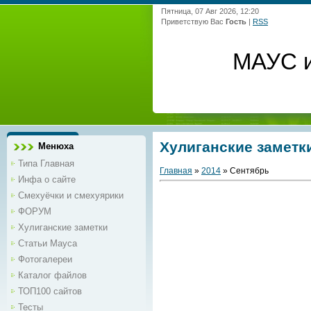
Пятница, 07 Авг 2026, 12:20
Приветствую Вас
Гость
|
RSS
МАУС и
Хулиганские заметк
Менюха
Типа Главная
Главная
»
2014
»
Сентябрь
Инфа о сайте
Смехуёчки и смехуярики
ФОРУМ
Хулиганские заметки
Статьи Мауса
Фотогалереи
Каталог файлов
ТОП100 сайтов
Тесты