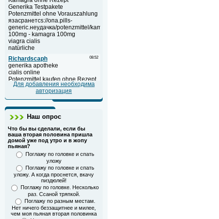
Для добавления необходима
авторизация
Наш опрос
Что бы вы сделали, если бы
ваша вторая половина пришла
домой уже под утро и в жопу
пьяная?
Поглажу по головке и спать
уложу
Поглажу по головке и спать
уложу. А когда проснется, вкачу
пиздюлей!
Поглажу по головке. Несколько
раз. Ссаной тряпкой.
Поглажу по разным местам.
Нет ничего беззащитнее и милее,
чем моя пьяная вторая половинка