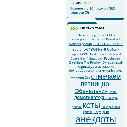
[07 Июн 2012]
Поворот на 40, тьфу, на 360
градусов
(
0
)
Облако тэгов
µTorrent
торрент
Light Alloy
проигрыватели
Internet Download
Trance
Armin van
Manager
работа
животные
Собаки
Buuren
жесть
порно
Red Elvises
Blank and
снг
Jones
drum'n'bass
Psychedelic
Breakbeat
The Prodigy
IDM
позитифф
карикатуры
авторские
фотоработы
цитаты
мультфильмы
отмечаем
жопа
жж
Еда
пятниццо!
Объявления
Ленин
демотиваторы
Lounge
коты
релакс
Понедельник
кризис
Софт
дети
анекдоты