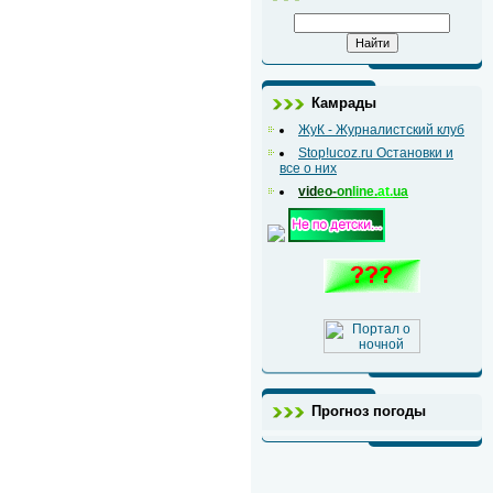
Камрады
ЖуК - Журналистский клуб
Stop!ucoz.ru Остановки и
все о них
vid
eo-
on
line.
at.
ua
Прогноз погоды