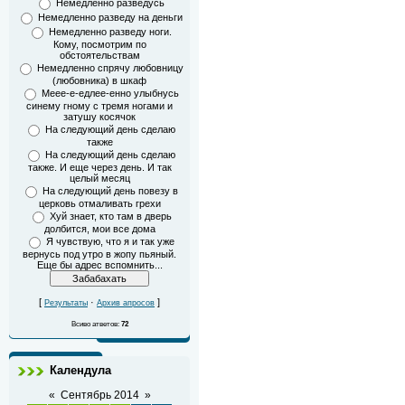
Немедленно разведусь
Немедленно разведу на деньги
Немедленно разведу ноги.
Кому, посмотрим по
обстоятельствам
Немедленно спрячу любовницу
(любовника) в шкаф
Меее-е-едлее-енно улыбнусь
синему гному с тремя ногами и
затушу косячок
На следующий день сделаю
также
На следующий день сделаю
также. И еще через день. И так
целый месяц
На следующий день повезу в
церковь отмаливать грехи
Хуй знает, кто там в дверь
долбится, мои все дома
Я чувствую, что я и так уже
вернусь под утро в жопу пьяный.
Еще бы адрес вспомнить...
[
·
]
Результаты
Архив апросов
Всиво атветов:
72
Календула
«
Сентябрь 2014
»