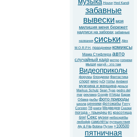
музыка
House
Hed Kandi
забавные
вывески
моя
милиция меня бережет
надписи на заборах
забавные
сиськи
названия
Alex
комиксы
празднеки
M.O.R.P.H.
авто
Мама Стифлера
случайный кадр
метро
гопнеки
мыши
нахуй - это там
Видеоприколы
форумы
блондинки
Фантастика
спорт
кино
топы
tyDi
Ambient
мужчина и женщина
деньги
Markus Schulz
Sean Tyas
pedro del
птицы
mar
реклама
Google
Барак
фото природы
Обама
рыбы
ценники
фотожабы
школа
Ferry
Медведев
Corsten
ТВ
книги
Сказки
погода - трындец
красотища
Ф1
Секс
бля!
музеи
небоскрёбы
самолёты
любофф
путешествия
+100500
Aly & Fila
Bobina
Путин
пятничная