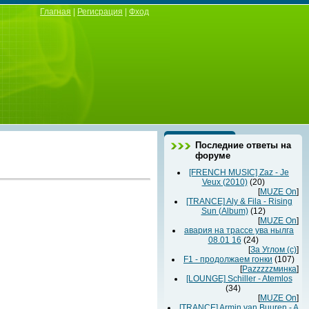
Глагная
|
Регисрация
|
Фход
Последние ответы на
форуме
[FRENCH MUSIC] Zaz - Je
Veux (2010)
(20)
[
MUZE On
]
[TRANCE] Aly & Fila - Rising
Sun (Album)
(12)
[
MUZE On
]
авария на трассе ува нылга
08.01 16
(24)
[
За Углом (с)
]
F1 - продолжаем гонки
(107)
[
Раzzzzzминка
]
[LOUNGE] Schiller - Atemlos
(34)
[
MUZE On
]
[TRANCE] Armin van Buuren - A