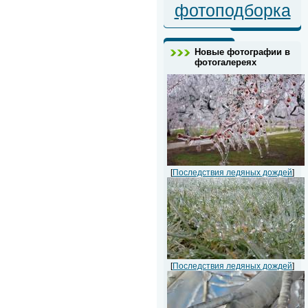
фотоподборка
Новые фотографии в
фотогалереях
[
Последствия ледяных дождей
]
[
Последствия ледяных дождей
]