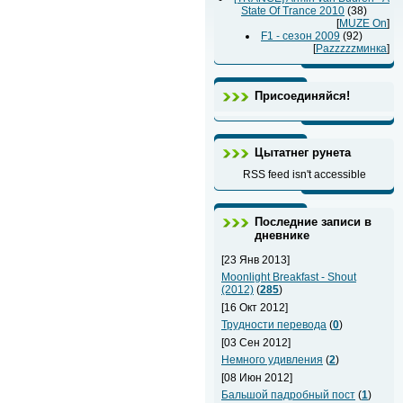
State Of Trance 2010
(38)
[
MUZE On
]
F1 - сезон 2009
(92)
[
Раzzzzzминка
]
Присоединяйся!
Цытатнег рунета
RSS feed isn't accessible
Последние записи в
дневнике
[23 Янв 2013]
Moonlight Breakfast - Shout
(2012)
(
285
)
[16 Окт 2012]
Трудности перевода
(
0
)
[03 Сен 2012]
Немного удивления
(
2
)
[08 Июн 2012]
Бальшой падробный пост
(
1
)