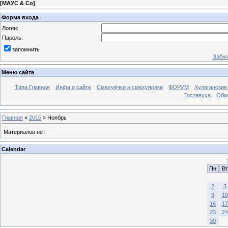
[
МАУС & Со
]
Форма входа
Логин:
Пароль:
запомнить
Забыл
Меню сайта
Типа Главная
Инфа о сайте
Смехуёчки и смехуярики
ФОРУМ
Хулиганские
Гостевуха
Обм
Главная
»
2015
»
Ноябрь
Материалов нет
Calendar
Пн
Вт
2
3
9
10
16
17
23
24
30