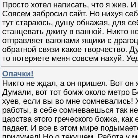
Просто хотел написать, что я жив. И 
Совсем забросил сайт. Но нихуя себ
тут стараюсь, душу обнажая, для себ
станцевать джигу в ванной. Никто н
отправляет вагонами ящики с драгоц
обратной связи какое творчество. Д
то потеряете меня совсем нахуй. Уе
Опачки!
Никто не ждал, а он пришел. Вот он 
Думали, вот тот бомж около метро Б
хуев, если вы во мне сомневались! Х
работы, в себе сомневаешься так н
царства этого греческого божка, как 
падает. И все в этом мире подымаетс
придумал! Но о текущем. Работа у м