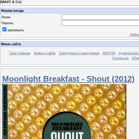
[
МАУС & Со
]
Форма входа
Логин:
Пароль:
запомнить
Забыл
Меню сайта
Типа Главная
Инфа о сайте
Смехуёчки и смехуярики
ФОРУМ
Хулиганские
Гостевуха
Обм
Moonlight Breakfast - Shout (2012)