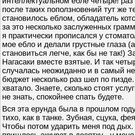
интеллектуальном ебле четыре! раз
после таких поползновений тут же 
становилось еблом, обладатель кото
за это несколько заслуженных грамм
я практически прописался у стомато
мое ебло и делали грустные глаза (а
становиться легче, как бы не так!)
Нагасаки вместе взятые. И так четыр
случалась неожиданно и в самый н
бюджет несколько раз шел по пизде.
хватало. Знаете, сколько стоят усл
не знать, спокойнее спать будете.
Вся эта ерунда была в прошлом году
тихо, как в танке. Зубная, сцука, ф
Чтобы потом ударить меня под дых. 
пришлось аккурат в десятку - у меня