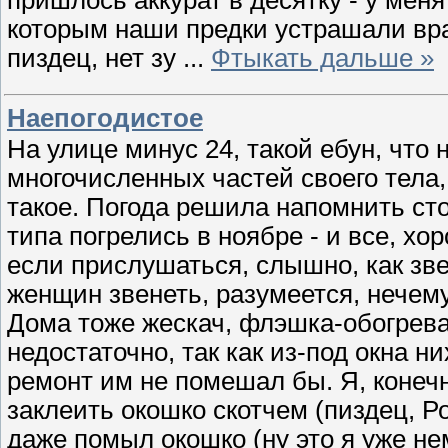
которым наши предки устрашали враг
пиздец, нет зу
...
Фтыкать дальше »
Наепогодистое
На улице минус 24, такой ебун, что
многочисленных частей своего тела, 
такое. Погода решила напомнить сто
типа погрелись в ноябре - и все, хо
если прислушаться, слышно, как зве
женщин звенеть, разумеется, нечему
Дома тоже жескач, флэшка-обогреват
недостаточно, так как из-под окна ни
ремонт им не помешал бы. Я, конеч
заклеить окошко скотчем (пиздец, Ро
даже помыл окошко (ну это я уже не