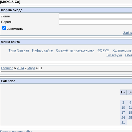
[
МАУС & Со
]
Форма входа
Логин:
Пароль:
запомнить
Забыл
Меню сайта
Типа Главная
Инфа о сайте
Смехуёчки и смехуярики
ФОРУМ
Хулиганские
Гостевуха
Обм
Главная
»
2014
»
Март
»
01
Calendar
Пн
Вт
3
4
10
11
17
18
24
25
31
Полная версия сайта