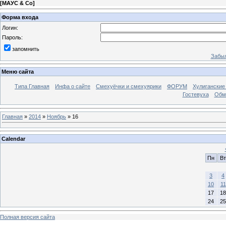
[
МАУС & Со
]
Форма входа
Логин:
Пароль:
запомнить
Забыл
Меню сайта
Типа Главная
Инфа о сайте
Смехуёчки и смехуярики
ФОРУМ
Хулиганские
Гостевуха
Обм
Главная
»
2014
»
Ноябрь
»
16
Calendar
Пн
Вт
3
4
10
11
17
18
24
25
Полная версия сайта