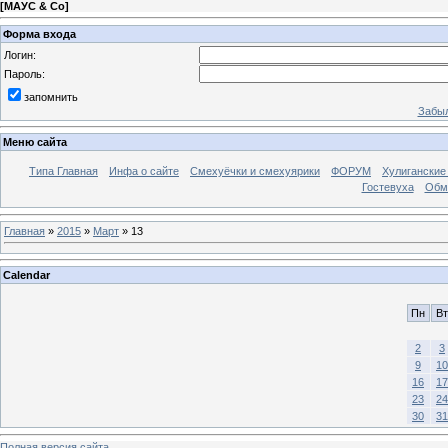
[
МАУС & Со
]
Форма входа
Логин:
Пароль:
запомнить
Забыл
Меню сайта
Типа Главная
Инфа о сайте
Смехуёчки и смехуярики
ФОРУМ
Хулиганские
Гостевуха
Обм
Главная
»
2015
»
Март
»
13
Calendar
Пн
Вт
2
3
9
10
16
17
23
24
30
31
Полная версия сайта