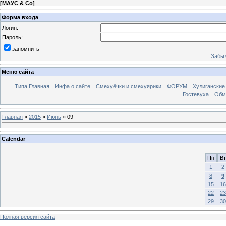
[
МАУС & Со
]
Форма входа
Логин:
Пароль:
запомнить
Забыл
Меню сайта
Типа Главная
Инфа о сайте
Смехуёчки и смехуярики
ФОРУМ
Хулиганские
Гостевуха
Обм
Главная
»
2015
»
Июнь
»
09
Calendar
Пн
Вт
1
2
8
9
15
16
22
23
29
30
Полная версия сайта