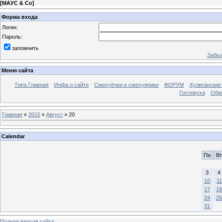
[
МАУС & Со
]
Форма входа
Логин:
Пароль:
запомнить
Забыл
Меню сайта
Типа Главная
Инфа о сайте
Смехуёчки и смехуярики
ФОРУМ
Хулиганские
Гостевуха
Обм
Главная
»
2015
»
Август
»
20
Calendar
Пн
Вт
3
4
10
11
17
18
24
25
31
Полная версия сайта