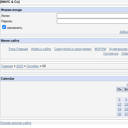
[
МАУС & Со
]
Форма входа
Логин:
Пароль:
запомнить
Забыл
Меню сайта
Типа Главная
Инфа о сайте
Смехуёчки и смехуярики
ФОРУМ
Хулиганские
Гостевуха
Обм
Главная
»
2015
»
Октябрь
»
03
Calendar
Пн
Вт
5
6
12
13
19
20
26
27
Полная версия сайта