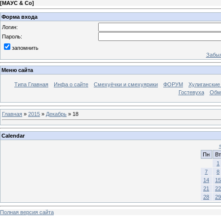
[
МАУС & Со
]
Форма входа
Логин:
Пароль:
запомнить
Забыл
Меню сайта
Типа Главная
Инфа о сайте
Смехуёчки и смехуярики
ФОРУМ
Хулиганские
Гостевуха
Обм
Главная
»
2015
»
Декабрь
»
18
Calendar
Пн
Вт
1
7
8
14
15
21
22
28
29
Полная версия сайта