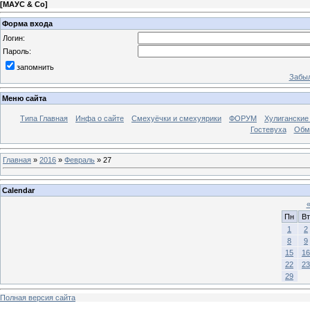
[
МАУС & Со
]
Форма входа
Логин:
Пароль:
запомнить
Забыл
Меню сайта
Типа Главная
Инфа о сайте
Смехуёчки и смехуярики
ФОРУМ
Хулиганские
Гостевуха
Обм
Главная
»
2016
»
Февраль
»
27
Calendar
Пн
Вт
1
2
8
9
15
16
22
23
29
Полная версия сайта