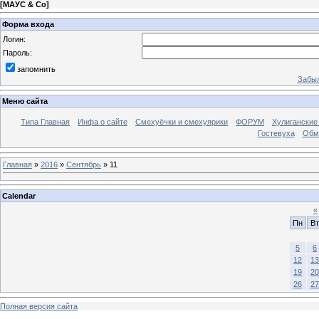
[
МАУС & Со
]
Форма входа
Логин:
Пароль:
запомнить
Забыл
Меню сайта
Типа Главная
Инфа о сайте
Смехуёчки и смехуярики
ФОРУМ
Хулиганские
Гостевуха
Обм
Главная
»
2016
»
Сентябрь
»
11
Calendar
«
Пн
Вт
5
6
12
13
19
20
26
27
Полная версия сайта