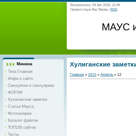
Воскресенье, 09 Авг 2026, 11:08
Приветствую Вас
Гость
|
RSS
МАУС и
Хулиганские заметк
Менюха
Типа Главная
Главная
»
2015
»
Апрель
»
12
Инфа о сайте
Смехуёчки и смехуярики
ФОРУМ
Хулиганские заметки
Статьи Мауса
Фотогалереи
Каталог файлов
ТОП100 сайтов
Тесты