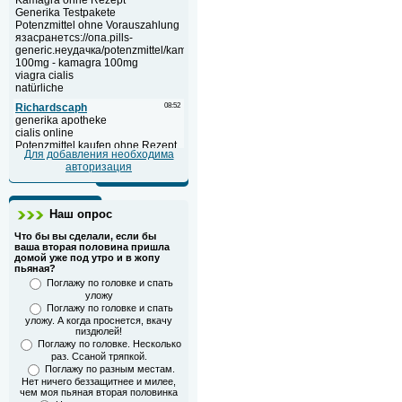
Для добавления необходима
авторизация
Наш опрос
Что бы вы сделали, если бы
ваша вторая половина пришла
домой уже под утро и в жопу
пьяная?
Поглажу по головке и спать
уложу
Поглажу по головке и спать
уложу. А когда проснется, вкачу
пиздюлей!
Поглажу по головке. Несколько
раз. Ссаной тряпкой.
Поглажу по разным местам.
Нет ничего беззащитнее и милее,
чем моя пьяная вторая половинка