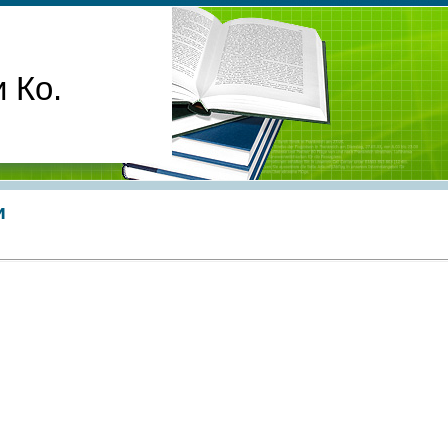
 Ко.
и