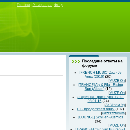
Глагная
|
Регисрация
|
Фход
Последние ответы на
форуме
[FRENCH MUSIC] Zaz - Je
Veux (2010)
(20)
[
MUZE On
]
[TRANCE] Aly & Fila - Rising
Sun (Album)
(12)
[
MUZE On
]
авария на трассе ува нылга
08.01 16
(24)
[
За Углом (с)
]
F1 - продолжаем гонки
(107)
[
Раzzzzzминка
]
[LOUNGE] Schiller - Atemlos
(34)
[
MUZE On
]
[TRANCE] Armin van Buuren - A