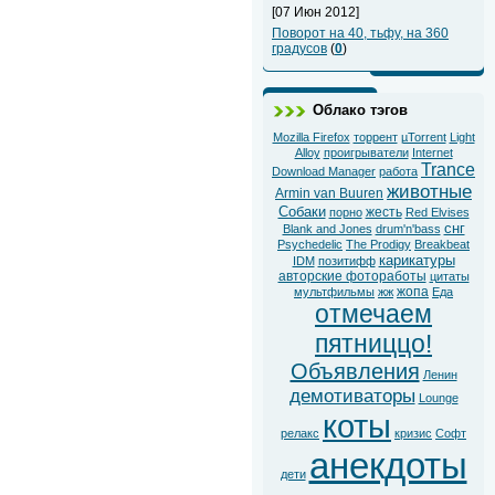
[07 Июн 2012]
Поворот на 40, тьфу, на 360
градусов
(
0
)
Облако тэгов
Mozilla Firefox
торрент
µTorrent
Light
Alloy
проигрыватели
Internet
Trance
Download Manager
работа
животные
Armin van Buuren
Собаки
жесть
порно
Red Elvises
снг
Blank and Jones
drum'n'bass
Psychedelic
The Prodigy
Breakbeat
карикатуры
IDM
позитифф
авторские фотоработы
цитаты
жопа
мультфильмы
жж
Еда
отмечаем
пятниццо!
Объявления
Ленин
демотиваторы
Lounge
коты
релакс
кризис
Софт
анекдоты
дети