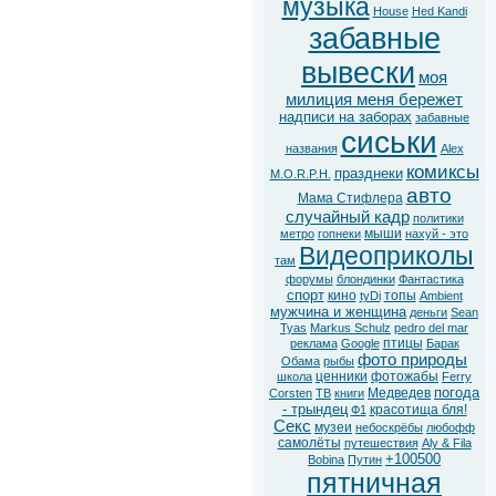
музыка
House
Hed Kandi
забавные
вывески
моя
милиция меня бережет
надписи на заборах
забавные
сиськи
названия
Alex
комиксы
празднеки
M.O.R.P.H.
авто
Мама Стифлера
случайный кадр
политики
мыши
метро
гопнеки
нахуй - это
Видеоприколы
там
форумы
блондинки
Фантастика
спорт
кино
топы
tyDi
Ambient
мужчина и женщина
деньги
Sean
Tyas
Markus Schulz
pedro del mar
птицы
реклама
Google
Барак
фото природы
Обама
рыбы
ценники
фотожабы
школа
Ferry
погода
Медведев
Corsten
ТВ
книги
- трындец
красотища бля!
Ф1
Секс
музеи
небоскрёбы
любофф
самолёты
путешествия
Aly & Fila
+100500
Bobina
Путин
пятничная