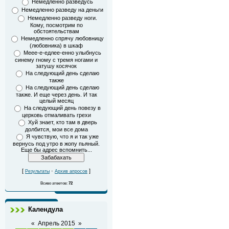
Немедленно разведусь
Немедленно разведу на деньги
Немедленно разведу ноги.
Кому, посмотрим по
обстоятельствам
Немедленно спрячу любовницу
(любовника) в шкаф
Меее-е-едлее-енно улыбнусь
синему гному с тремя ногами и
затушу косячок
На следующий день сделаю
также
На следующий день сделаю
также. И еще через день. И так
целый месяц
На следующий день повезу в
церковь отмаливать грехи
Хуй знает, кто там в дверь
долбится, мои все дома
Я чувствую, что я и так уже
вернусь под утро в жопу пьяный.
Еще бы адрес вспомнить...
[
·
]
Результаты
Архив апросов
Всиво атветов:
72
Календула
«
Апрель 2015
»