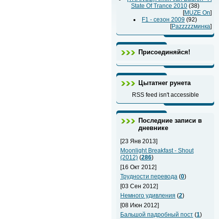
State Of Trance 2010
(38)
[
MUZE On
]
F1 - сезон 2009
(92)
[
Раzzzzzминка
]
Присоединяйся!
Цытатнег рунета
RSS feed isn't accessible
Последние записи в
дневнике
[23 Янв 2013]
Moonlight Breakfast - Shout
(2012)
(
286
)
[16 Окт 2012]
Трудности перевода
(
0
)
[03 Сен 2012]
Немного удивления
(
2
)
[08 Июн 2012]
Бальшой падробный пост
(
1
)