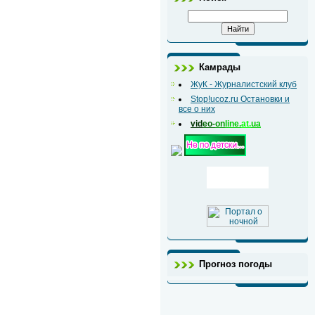
Камрады
ЖуК - Журналистский клуб
Stop!ucoz.ru Остановки и
все о них
vid
eo-
on
line.
at.
ua
Прогноз погоды