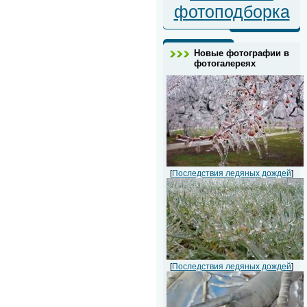
фотоподборка
Новые фотографии в
фотогалереях
[
Последствия ледяных дождей
]
[
Последствия ледяных дождей
]