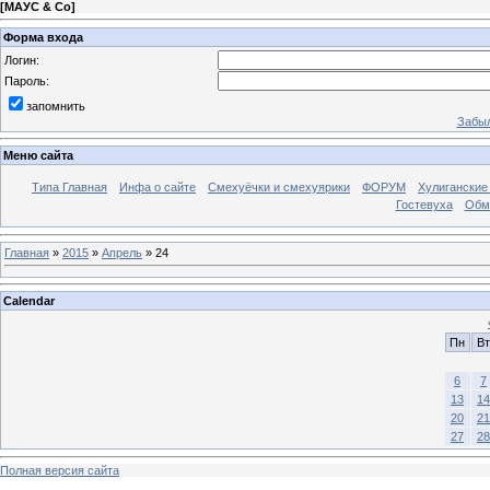
[
МАУС & Со
]
Форма входа
Логин:
Пароль:
запомнить
Забыл
Меню сайта
Типа Главная
Инфа о сайте
Смехуёчки и смехуярики
ФОРУМ
Хулиганские
Гостевуха
Обм
Главная
»
2015
»
Апрель
»
24
Calendar
Пн
Вт
6
7
13
14
20
21
27
28
Полная версия сайта