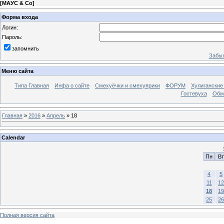
[
МАУС & Со
]
Форма входа
Логин:
Пароль:
запомнить
Забыл
Меню сайта
Типа Главная
Инфа о сайте
Смехуёчки и смехуярики
ФОРУМ
Хулиганские
Гостевуха
Обм
Главная
»
2016
»
Апрель
»
18
Calendar
Пн
Вт
4
5
11
12
18
19
25
26
Полная версия сайта