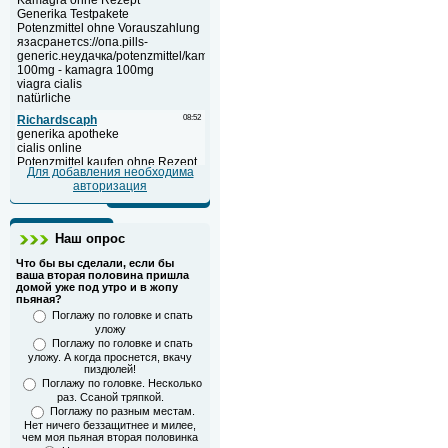
Для добавления необходима
авторизация
Наш опрос
Что бы вы сделали, если бы
ваша вторая половина пришла
домой уже под утро и в жопу
пьяная?
Поглажу по головке и спать
уложу
Поглажу по головке и спать
уложу. А когда проснется, вкачу
пиздюлей!
Поглажу по головке. Несколько
раз. Ссаной тряпкой.
Поглажу по разным местам.
Нет ничего беззащитнее и милее,
чем моя пьяная вторая половинка