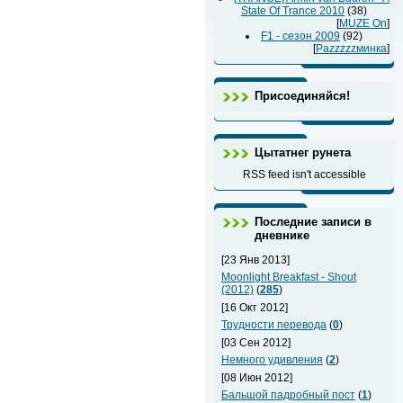
State Of Trance 2010
(38)
[
MUZE On
]
F1 - сезон 2009
(92)
[
Раzzzzzминка
]
Присоединяйся!
Цытатнег рунета
RSS feed isn't accessible
Последние записи в
дневнике
[23 Янв 2013]
Moonlight Breakfast - Shout
(2012)
(
285
)
[16 Окт 2012]
Трудности перевода
(
0
)
[03 Сен 2012]
Немного удивления
(
2
)
[08 Июн 2012]
Бальшой падробный пост
(
1
)