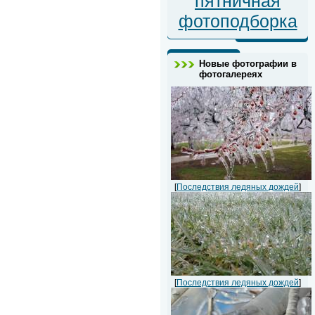
пятничная
фотоподборка
Новые фотографии в
фотогалереях
[
Последствия ледяных дождей
]
[
Последствия ледяных дождей
]