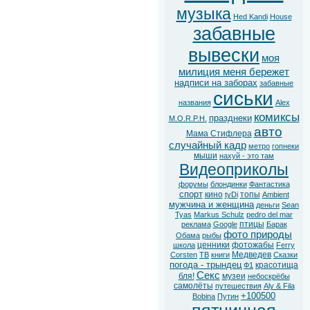
музыка
Hed Kandi
House
забавные
вывески
моя
милиция меня бережет
надписи на заборах
забавные
сиськи
названия
Alex
комиксы
празднеки
M.O.R.P.H.
авто
Мама Стифлера
случайный кадр
метро
гопнеки
мыши
нахуй - это там
Видеоприколы
форумы
блондинки
Фантастика
спорт
кино
топы
tyDi
Ambient
мужчина и женщина
деньги
Sean
Tyas
Markus Schulz
pedro del mar
птицы
реклама
Google
Барак
фото природы
Обама
рыбы
ценники
фотожабы
школа
Ferry
Медведев
Corsten
ТВ
книги
Сказки
погода - трындец
красотища
Ф1
Секс
бля!
музеи
небоскрёбы
самолёты
путешествия
Aly & Fila
+100500
Bobina
Путин