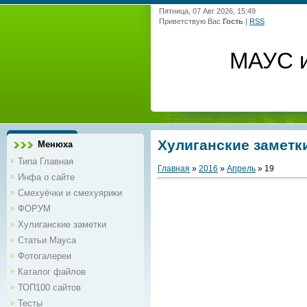
Пятница, 07 Авг 2026, 15:49
Приветствую Вас
Гость
|
RSS
МАУС и
Хулиганские заметк
Менюха
Типа Главная
Главная
»
2016
»
Апрель
»
19
Инфа о сайте
Смехуёчки и смехуярики
ФОРУМ
Хулиганские заметки
Статьи Мауса
Фотогалереи
Каталог файлов
ТОП100 сайтов
Тесты