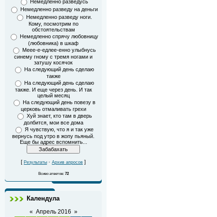
Немедленно разведусь
Немедленно разведу на деньги
Немедленно разведу ноги.
Кому, посмотрим по
обстоятельствам
Немедленно спрячу любовницу
(любовника) в шкаф
Меее-е-едлее-енно улыбнусь
синему гному с тремя ногами и
затушу косячок
На следующий день сделаю
также
На следующий день сделаю
также. И еще через день. И так
целый месяц
На следующий день повезу в
церковь отмаливать грехи
Хуй знает, кто там в дверь
долбится, мои все дома
Я чувствую, что я и так уже
вернусь под утро в жопу пьяный.
Еще бы адрес вспомнить...
[
·
]
Результаты
Архив апросов
Всиво атветов:
72
Календула
«
Апрель 2016
»