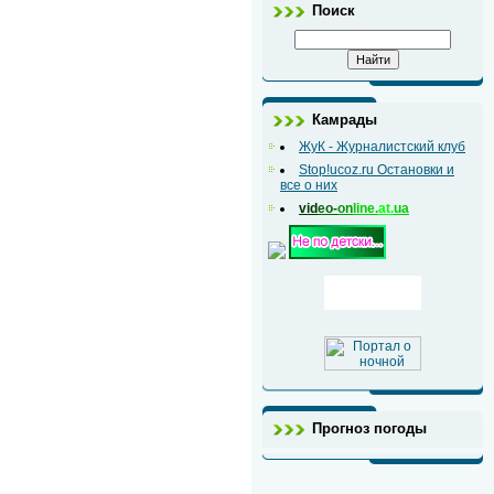
Поиск
Камрады
ЖуК - Журналистский клуб
Stop!ucoz.ru Остановки и
все о них
vid
eo-
on
line.
at.
ua
Прогноз погоды