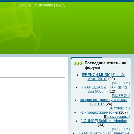
Глагная
|
Регисрация
|
Фход
Последние ответы на
форуме
[FRENCH MUSIC] Zaz - Je
Veux (2010)
(20)
[
MUZE On
]
[TRANCE] Aly & Fila - Rising
Sun (Album)
(12)
[
MUZE On
]
авария на трассе ува нылга
08.01 16
(24)
[
За Углом (с)
]
F1 - продолжаем гонки
(107)
[
Раzzzzzминка
]
[LOUNGE] Schiller - Atemlos
(34)
[
MUZE On
]
[TRANCE] Armin van Buuren - A