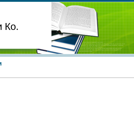
 Ко.
и