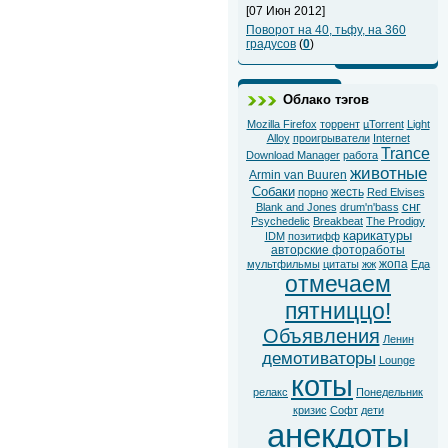
[07 Июн 2012]
Поворот на 40, тьфу, на 360
градусов
(
0
)
Облако тэгов
Mozilla Firefox
торрент
µTorrent
Light
Alloy
проигрыватели
Internet
Trance
Download Manager
работа
животные
Armin van Buuren
Собаки
жесть
порно
Red Elvises
снг
Blank and Jones
drum'n'bass
Psychedelic
Breakbeat
The Prodigy
карикатуры
IDM
позитифф
авторские фотоработы
жопа
мультфильмы
цитаты
жж
Еда
отмечаем
пятниццо!
Объявления
Ленин
демотиваторы
Lounge
коты
релакс
Понедельник
кризис
Софт
дети
анекдоты