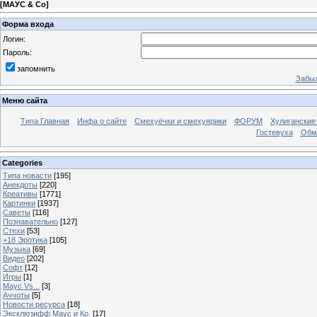
[
МАУС & Со
]
Форма входа
Логин:
Пароль:
запомнить
Забыл
Меню сайта
Типа Главная
Инфа о сайте
Смехуёчки и смехуярики
ФОРУМ
Хулиганские
Гостевуха
Обм
Categories
Типа новасти
[195]
Анекдоты
[220]
Креативы
[1771]
Картинки
[1937]
Саветы
[116]
Познавательно
[127]
Стехи
[53]
+18 Эротика
[105]
Музыка
[69]
Видео
[202]
Софт
[12]
Игры
[1]
Маус Vs...
[3]
Аччоты
[5]
Новости ресурса
[18]
Эксклюзифф Маус и Ко.
[17]