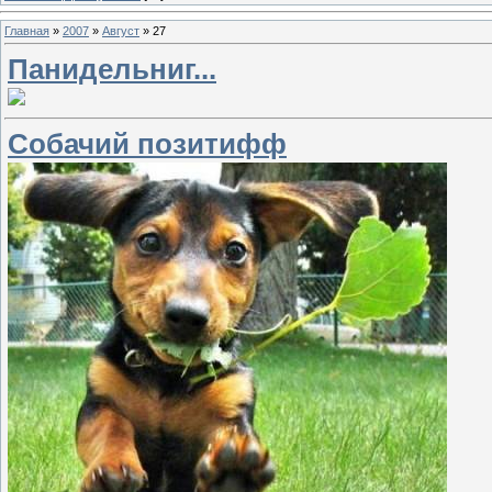
Главная
»
2007
»
Август
»
27
Панидельниг...
Собачий позитифф