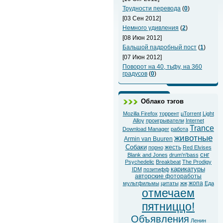
Трудности перевода
(
0
)
[03 Сен 2012]
Немного удивления
(
2
)
[08 Июн 2012]
Бальшой падробный пост
(
1
)
[07 Июн 2012]
Поворот на 40, тьфу, на 360
градусов
(
0
)
Облако тэгов
Mozilla Firefox
торрент
µTorrent
Light
Alloy
проигрыватели
Internet
Trance
Download Manager
работа
животные
Armin van Buuren
Собаки
жесть
порно
Red Elvises
снг
Blank and Jones
drum'n'bass
Psychedelic
Breakbeat
The Prodigy
карикатуры
IDM
позитифф
авторские фотоработы
жопа
мультфильмы
цитаты
жж
Еда
отмечаем
пятниццо!
Объявления
Ленин