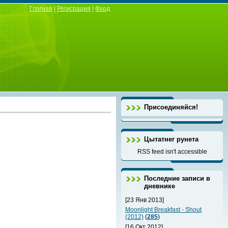
Глагная
|
Регисрация
|
Фход
Присоединяйся!
Цытатнег рунета
RSS feed isn't accessible
Последние записи в
дневнике
[23 Янв 2013]
Moonlight Breakfast - Shout
(2012)
(
285
)
[16 Окт 2012]