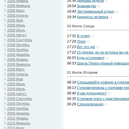
18:56
Девушка недели
2008 Январь
(3)
2008 Февраль
18:54
Знакомцтво
(0)
2008 Март
18:49
Экстримальный отдых
(0)
2008 Апрель
18:34
Анекдоты четверга
(0)
2008 Май
2008 Июнь
02 Июля, Среда
2008 Июль
2008 Август
17:31
Ф точку!
(2)
2008 Сентябрь
17:29
Пони
(0)
2008 Октябрь
17:23
Вот это да!
(0)
2008 Ноябрь
17:22
25 причин, из-за которых вы н
2008 Декабрь
06:55
Будь осторожен!
(0)
2009 Январь
06:53
Шарль Перро ебаный извраще
2009 Февраль
2009 Март
01 Июля, Вторник
2009 Апрель
2009 Май
08:18
Спрашивайте новинку в суперм
2009 Июнь
08:13
Супервечеринка с горячими пе
2009 Июль
06:40
И как угораздило?
2009 Август
(0)
2009 Сентябрь
06:35
О первом сексе с девственнико
2009 Октябрь
06:29
Специализация
(0)
2009 Ноябрь
2009 Декабрь
2010 Январь
2010 Февраль
2010 Март