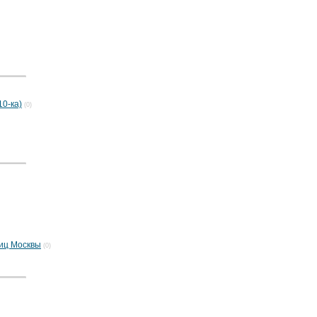
10-ка)
(0)
иц Москвы
(0)