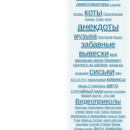
демотиваторы
Lounge
коты
релакс
Понедельник
кризис
Софт
дети
анекдоты
музыка
Hed Kandi
House
забавные
вывески
моя
милиция меня бережет
надписи на заборах
забавные
сиськи
названия
Alex
комиксы
празднеки
M.O.R.P.H.
авто
Мама Стифлера
случайный кадр
метро
гопнеки
мыши
нахуй - это там
Видеоприколы
форумы
блондинки
Фантастика
спорт
кино
топы
tyDi
Ambient
мужчина и женщина
деньги
Sean
Tyas
Markus Schulz
pedro del mar
птицы
реклама
Google
Барак
фото природы
Обама
рыбы