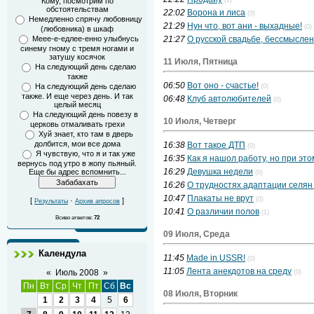
Кому, посмотрим по
(1)
обстоятельствам
22:02
Ворона и лиса
(0)
Немедленно спрячу любовницу
21:29
Нун что, вот ани - выхадные!
(0)
(любовника) в шкаф
Меее-е-едлее-енно улыбнусь
21:27
О русской свадьбе, бессмысле
синему гному с тремя ногами и
затушу косячок
11 Июля, Пятница
На следующий день сделаю
также
06:50
Вот оно - счастье!
На следующий день сделаю
(0)
также. И еще через день. И так
06:48
Клуб автолюбителей
(0)
целый месяц
На следующий день повезу в
10 Июля, Четверг
церковь отмаливать грехи
Хуй знает, кто там в дверь
долбится, мои все дома
16:38
Вот такое ДТП
(0)
Я чувствую, что я и так уже
16:35
Как я нашол работу, но при эт
вернусь под утро в жопу пьяный.
16:29
Девушка недели
Еще бы адрес вспомнить...
(0)
16:26
О трудностях адаптации селян
10:47
Плакаты не врут
(0)
[
·
]
Результаты
Архив апросов
10:41
О различии полов
(1)
Всиво атветов:
72
09 Июля, Среда
Календула
11:45
Made in USSR!
(0)
11:05
Лента анекдотов на среду
«
Июль 2008
»
(0)
Пн
Вт
Ср
Чт
Пт
Сб
Вс
08 Июля, Вторник
1
2
3
4
5
6