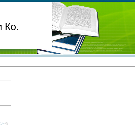
 Ко.
О)
(0)