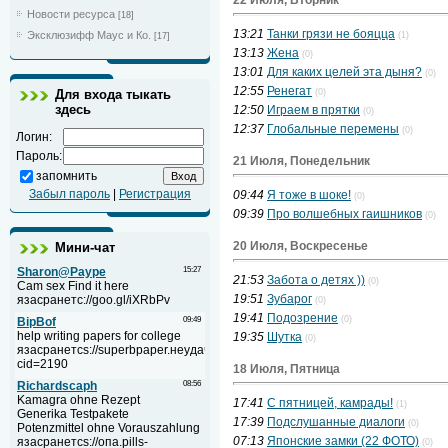
22 Июля, Вторник
Новости ресурса
[18]
13:21
Танки грязи не бояцца
Эксклюзифф Маус и Ко.
(1)
[17]
13:13
Жена
(0)
13:01
Для каких целей эта дыня?
(0)
12:55
Ренегат
Для входа тыкать
(0)
здесь
12:50
Играем в прятки
(0)
12:37
Глобальные перемены
(0)
Логин:
Пароль:
21 Июля, Понедельник
запомнить
Забыл пароль
|
Регистрация
09:44
Я тоже в шоке!
(0)
09:39
Про волшебных гаишников
(0)
20 Июля, Воскресенье
Мини-чат
21:53
Забота о детях ))
(0)
19:51
Зубарог
(0)
19:41
Подозрение
(0)
19:35
Шутка
(0)
18 Июля, Пятница
17:41
С пятницей, камрады!
(1)
17:39
Подслушанные диалоги
(0)
07:13
Японские замки (22 ФОТО)
(0)