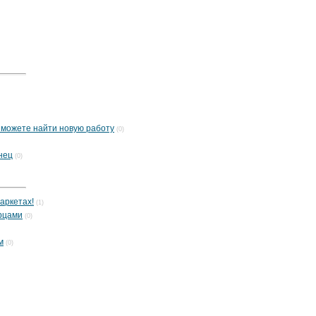
е можете найти новую работу
(0)
нец
(0)
аркетах!
(1)
рцами
(0)
м
(0)