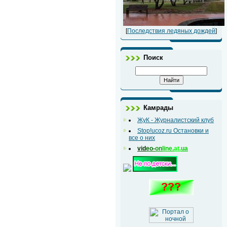
[
Последствия ледяных дождей
]
Поиск
Камрады
ЖуК - Журналистский клуб
Stop!ucoz.ru Остановки и
все о них
vid
eo-
on
line.
at.
ua