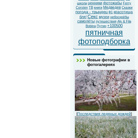
ценники
фотожабы
школа
Ferry
Медведев
Corsten
ТВ
книги
Сказки
погода - трындец
красотища
Ф1
Секс
бля!
музеи
небоскрёбы
самолёты
путешествия
Aly & Fila
+100500
Bobina
Путин
пятничная
фотоподборка
Новые фотографии в
фотогалереях
[
Последствия ледяных дождей
]