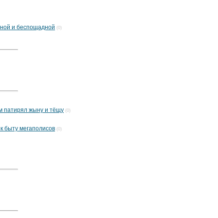
нной и беспощадной
(0)
ом патирял жыну и тёщу
(0)
 к быту мегаполисов
(0)