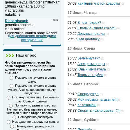
07:09
Как гений чистой красоты
(0)
17 Июля, Четверг
21:03
В чем подвох?
(0)
21:01
Свадьба (многа букоф)
(0)
20:52
Девушка недели
(1)
Для добавления необходима
20:50
Ода фаллосу
авторизация
(0)
16 Июля, Среда
Наш опрос
15:33
Белка-мутант
(2)
Что бы вы сделали, если бы
15:32
Анекдоты среды
(2)
ваша вторая половина пришла
15:02
Юный мечтатель
домой уже под утро и в жопу
(0)
пьяная?
14:45
Тварь из глубин
(0)
Поглажу по головке и спать
уложу
15 Июля, Вторник
Поглажу по головке и спать
уложу. А когда проснется, вкачу
пиздюлей!
09:10
Спецодежда
(1)
Поглажу по головке. Несколько
09:02
Мой первый harassment
(0)
раз. Ссаной тряпкой.
08:46
Котозомби!
Поглажу по разным местам.
(0)
Нет ничего беззащитнее и милее,
08:38
Спорить нужно уметь =)))
(0)
чем моя пьяная вторая половинка
Немедленно разведусь
12 Июля, Суббота
Немедленно разведу на деньги
Немедленно разведу ноги.
22:22
Продайу