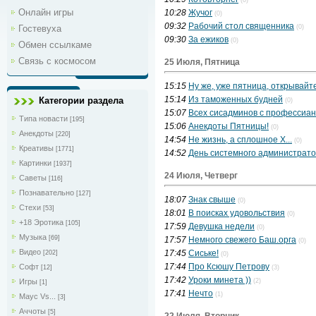
(0)
Онлайн игры
10:28
Жучог
(0)
09:32
Рабочий стол священника
Гостевуха
(0)
09:30
За ежиков
(0)
Обмен ссылкаме
Связь с космосом
25 Июля, Пятница
15:15
Ну же, уже пятница, открывайте
15:14
Из таможенных будней
Категории раздела
(0)
15:07
Всех сисадминов с профессиа
Типа новасти
[195]
15:06
Анекдоты Пятницы!
(0)
Анекдоты
[220]
14:54
Не жизнь, а сплошное Х...
(0)
Креативы
[1771]
14:52
День системного администрат
Картинки
[1937]
24 Июля, Четверг
Саветы
[116]
Познавательно
[127]
18:07
Знак свыше
(0)
Стехи
[53]
18:01
В поисках удовольствия
(0)
+18 Эротика
[105]
17:59
Девушка недели
(0)
Музыка
[69]
17:57
Немного свежего Баш.орга
(0)
Видео
17:45
Сиське!
[202]
(0)
17:44
Про Ксюшу Петрову
Софт
[12]
(3)
17:42
Уроки минета ))
Игры
(2)
[1]
17:41
Нечто
(1)
Маус Vs...
[3]
Аччоты
[5]