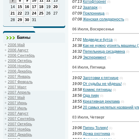
7
8
9
10
11
12
13
07:13
Котофторнег
(0)
14
15
16
17
18
19
20
07:12
Заапарк
(0)
21
22
23
24
25
26
27
07:09
Поклонница
(0)
07:08
Женская солидарность
28
29
30
31
(0)
06 Июля, Воскресенье
Баяны
17:01
Медведи и бутса
(0)
2006 Май
16:38
Как не нужно угонять машины (
2006 Август
16:32
Пепельница сисадмина
(0)
2006 Сентябрь
16:29
Эксперимент
(0)
2006 Октябрь
2006 Ноябрь
04 Июля, Пятница
2006 Декабрь
2007 Январь
19:02
Заготовки к пятнице
(0)
2007 Февраль
19:00
От судьбы не уйдешь!
(0)
2007 Март
18:58
Комикс пятницы
(0)
2007 Апрель
18:56
Ода пиву
(0)
2007 Май
18:55
Креативная реклама
(0)
2007 Июнь
18:54
20 самых нелепых названий ул
2007 Июль
2007 Август
03 Июля, Четверг
2007 Сентябрь
2007 Октябрь
19:06
Пипец Толику!
(1)
2007 Ноябрь
19:05
Дочка охотника
2007 Декабрь
(0)