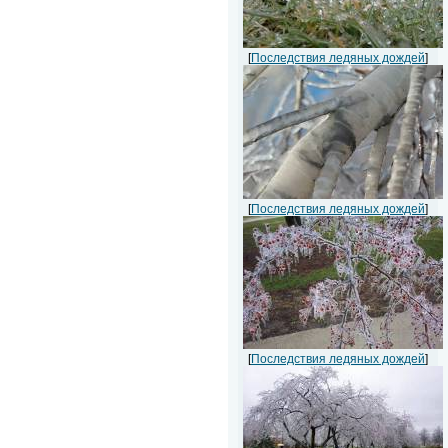
[
Последствия ледяных дождей
]
[
Последствия ледяных дождей
]
[
Последствия ледяных дождей
]