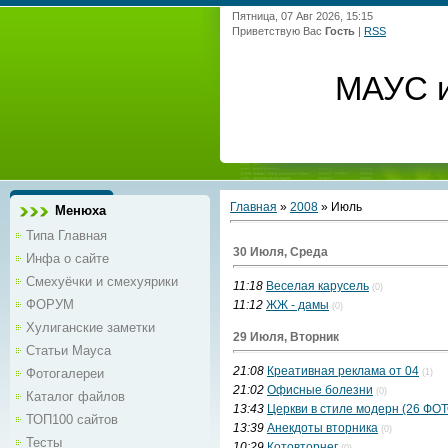
Пятница, 07 Авг 2026, 15:15
Приветствую Вас
Гость
|
RSS
МАУС и
Главная
»
2008
»
Июль
Менюха
Типа Главная
30 Июля, Среда
Инфа о сайте
Смехуёчки и смехуярики
11:18
Веселая карусель
(0)
ФОРУМ
11:12
ЖЖ - дамы
(0)
Хулиганские заметки
29 Июля, Вторник
Статьи Мауса
21:08
Креативная реклама от 04
Фотогалереи
(1)
21:02
Офисные болезни
(0)
Каталог файлов
13:43
Церкви в стиле модерн (26 ФОТ
ТОП100 сайтов
13:39
Анекдоты вторника
(0)
Тесты
10:29
Котовторнег