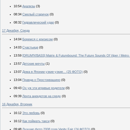
10:54
Анализы
(3)
08:34
Смелый старичок
(0)
08:32
Гидравлический удар
(0)
17 Декабря, Среда
14:04
Боремся с кризисом
(0)
14:03
Счастьице
(0)
13:59
[DRUM'N'BASS] Matrix & Futurebound: The Future Sounds Of Viper / Metro 
13:57
Детские мечты
(1)
13:07
Дома в Японии узкие-узкие... (25 ФОТО)
(0)
13:04
Правда о Простоквашино
(0)
09:43
Ох уж эти игривые родители
(0)
09:39
Лента анекдотов на среду
(0)
16 Декабря, Вторник
16:12
Это любовь
(0)
16:12
Как поймать такси
(0)
09:48
Лучшие фото 2008 года Vanity Fair (24 ФОТО)
(0)