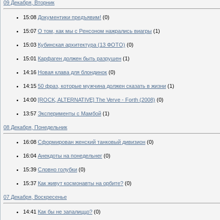
09 Декабря, Вторник
15:08
Документики предъявим!
(0)
15:07
О том, как мы с Ренсоном нажрались виагры
(1)
15:03
Кубинская архитектура (13 ФОТО)
(0)
15:01
Карфаген должен быть разрушен
(1)
14:16
Новая клава для блондинок
(0)
14:15
50 фраз, которые мужчина должен сказать в жизни
(1)
14:00
[ROCK, ALTERNATIVE] The Verve - Forth (2008)
(0)
13:57
Эксперименты с Мамбой
(1)
08 Декабря, Понедельник
16:08
Сформирован женский танковый дивизион
(0)
16:04
Анекдоты на понедельнег
(0)
15:39
Словно голубки
(0)
15:37
Как живут космонавты на орбите?
(0)
07 Декабря, Воскресенье
14:41
Как бы не запалиццо?
(0)