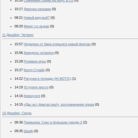
10:20
Семейные сцены на Маус & Со
(0)
10:17
Девочки пачками
(0)
08:21
Новый вид рыб?
(0)
08:20
Минет со льдом
(0)
11 Декабря, Четверг
15:57
Недалеко от бара открылся новый фонтан
(0)
15:56
Анекдоты четверга
(0)
15:28
Ролевые игры
(0)
15:27
Контр Страйк
(0)
14:22
Рисунки в тетради (44 ФОТО)
(1)
14:19
Уступите место
(0)
14:16
Крякнулся
(0)
14:15
«Дас ист фантастиш!», воспоминания опера
(0)
10 Декабря, Среда
09:36
Премьера: Секс в большом городе-2
(2)
09:35
Шкаф
(0)