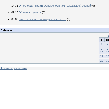
14:31
О чем будут писать женские журналы следующей весной
(0)
09:10
Объява в туалете
(0)
09:09
Вместо секса – новогоднее рыголетто
(0)
Calendar
Пн
Вт
1
2
8
9
15
16
22
23
29
30
Полная версия сайта