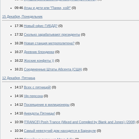
09:46
Атцы и дети или "Панки, хой!"
(0)
15 Декабря, Понедельник
17:36
Новый офис ГИБДД?
(0)
17:32
Сколько зарабатывают президенты
(0)
16:28
Новая станция метрополитена?
(0)
16:27
Дневник блондинки
(0)
16:22
Жоские конфеты ))
(0)
16:21
Соединенные Штаты Абсента (США)
(0)
12 Декабря, Пятница
14:17
Всех с пятницей!
(0)
14:16
Vip-персона
(0)
14:12
Посвящение в милиционеры
(0)
14:10
Анекдоты Пятницы!
(0)
10:39
[TRANCE] Posh Trance (Mixed and Compiled by Blank and Jones) (2008)
(
10:34
Самый невезучий дом находится в Барнауле
(0)