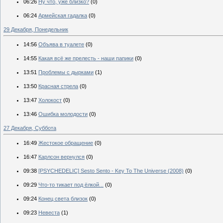
06:26
Ну что, уже близко?
(0)
06:24
Армейская гадалка
(0)
29 Декабря, Понедельник
14:56
Объява в туалете
(0)
14:55
Какая всё же прелесть - наши папики
(0)
13:51
Проблемы с дырками
(1)
13:50
Красная стрела
(0)
13:47
Холокост
(0)
13:46
Ошибка молодости
(0)
27 Декабря, Суббота
16:49
Жестокое обращение
(0)
16:47
Карлсон вернулся
(0)
09:38
[PSYCHEDELIC] Sesto Sento - Key To The Universe (2008)
(0)
09:29
Что-то тикает под ёлкой...
(0)
09:24
Конец света близок
(0)
09:23
Невеста
(1)