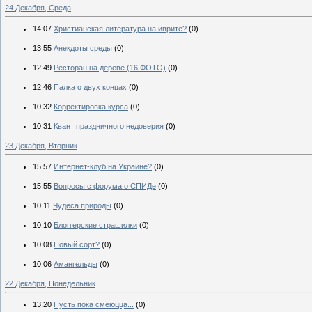
24 Декабря, Среда
14:07
Христианская литература на иврите?
(0)
13:55
Анекдоты среды
(0)
12:49
Ресторан на дереве (16 ФОТО)
(0)
12:46
Палка о двух концах
(0)
10:32
Корректировка курса
(0)
10:31
Квант праздничного недоверия
(0)
23 Декабря, Вторник
15:57
Интернет-клуб на Украине?
(0)
15:55
Вопросы с форума о СПИДе
(0)
10:11
Чудеса природы
(0)
10:10
Блоггерские страшилки
(0)
10:08
Новый сорт?
(0)
10:06
Амангельды
(0)
22 Декабря, Понедельник
13:20
Пусть пока смеюцца...
(0)