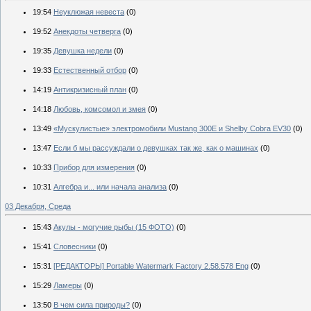
19:54
Неуклюжая невеста
(0)
19:52
Анекдоты четверга
(0)
19:35
Девушка недели
(0)
19:33
Естественный отбор
(0)
14:19
Антикризисный план
(0)
14:18
Любовь, комсомол и змея
(0)
13:49
«Мускулистые» электромобили Mustang 300E и Shelby Cobra EV30
(0)
13:47
Если б мы рассуждали о девушках так же, как о машинах
(0)
10:33
Прибор для измерения
(0)
10:31
Алгебра и... или начала анализа
(0)
03 Декабря, Среда
15:43
Акулы - могучие рыбы (15 ФОТО)
(0)
15:41
Словесники
(0)
15:31
[РЕДАКТОРЫ] Portable Watermark Factory 2.58.578 Eng
(0)
15:29
Ламеры
(0)
13:50
В чем сила природы?
(0)