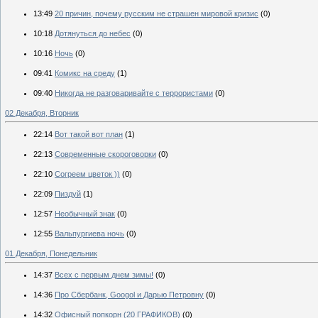
13:49
20 причин, почему русским не страшен мировой кризис
(0)
10:18
Дотянуться до небес
(0)
10:16
Ночь
(0)
09:41
Комикс на среду
(1)
09:40
Никогда не разговаривайте с террористами
(0)
02 Декабря, Вторник
22:14
Вот такой вот план
(1)
22:13
Современные скороговорки
(0)
22:10
Согреем цветок ))
(0)
22:09
Пиздуй
(1)
12:57
Необычный знак
(0)
12:55
Вальпургиева ночь
(0)
01 Декабря, Понедельник
14:37
Всех с первым днем зимы!
(0)
14:36
Про Сбербанк, Googol и Дарью Петровну
(0)
14:32
Офисный попкорн (20 ГРАФИКОВ)
(0)