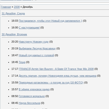
Главная
»
2008
»
Декабрь
31 Декабря, Среда
16:03
Постараемся, чтобы этот Новый год запомнился ;)
(0)
16:00
С наступающим!
(0)
30 Декабря, Вторник
20:20
Навстречу Новому году
(0)
20:19
Выбираем Лесную Красавицу
(0)
18:47
Новый год накрыл с головой
(0)
18:45
Теща
(0)
17:17
[TRANCE] Armin Van Buuren - A State Of Trance Year Mix 2008
(0)
17:14
Десять причин, почему Новогодняя елка лучше, чем женщина
(0)
15:59
Природные катаклизмы - о погоде за год (18 ФОТО)
(0)
15:57
В эфире хреновое радио
(0)
08:50
Готовимся морально
(0)
08:45
Наука бессильна
(0)