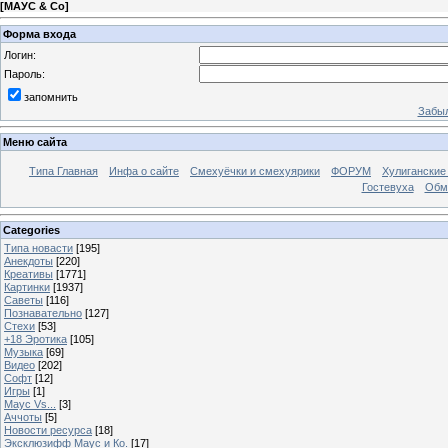
[
МАУС & Со
]
Форма входа
Логин:
Пароль:
запомнить
Забыл
Меню сайта
Типа Главная
Инфа о сайте
Смехуёчки и смехуярики
ФОРУМ
Хулиганские
Гостевуха
Обм
Categories
Типа новасти
[195]
Анекдоты
[220]
Креативы
[1771]
Картинки
[1937]
Саветы
[116]
Познавательно
[127]
Стехи
[53]
+18 Эротика
[105]
Музыка
[69]
Видео
[202]
Софт
[12]
Игры
[1]
Маус Vs...
[3]
Аччоты
[5]
Новости ресурса
[18]
Эксклюзифф Маус и Ко.
[17]