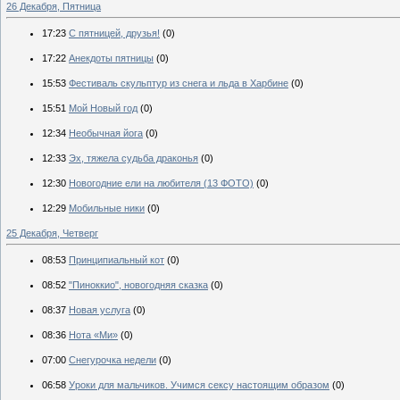
26 Декабря, Пятница
17:23
С пятницей, друзья!
(0)
17:22
Анекдоты пятницы
(0)
15:53
Фестиваль скульптур из снега и льда в Харбине
(0)
15:51
Мой Новый год
(0)
12:34
Необычная йога
(0)
12:33
Эх, тяжела судьба драконья
(0)
12:30
Новогодние ели на любителя (13 ФОТО)
(0)
12:29
Мобильные ники
(0)
25 Декабря, Четверг
08:53
Принципиальный кот
(0)
08:52
"Пиноккио", новогодняя сказка
(0)
08:37
Новая услуга
(0)
08:36
Нота «Ми»
(0)
07:00
Снегурочка недели
(0)
06:58
Уроки для мальчиков. Учимся сексу настоящим образом
(0)