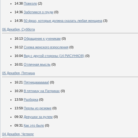
14:38
Повезло
(2)
14:36
Заботимся о груди
(0)
14:35
50 фраз, которые должна сказать любая женщина
(3)
06 Декабря, Суббота
16:13
Обращение к ученикам
(0)
16:12
Схема женского взросления
(0)
16:04
Вид с другой стороны (14 РИСУНКОВ)
(0)
16:01
Oтличная мысль
(0)
05 Декабря, Пятница
16:21
Пятницааааааа!
(0)
16:20
В пятницу на Патриках
(0)
13:59
Разборка
(0)
13:59
Перлы из резюме
(0)
09:32
Девушки за рулем
(0)
09:31
Как это было
(0)
04 Декабря, Четверг