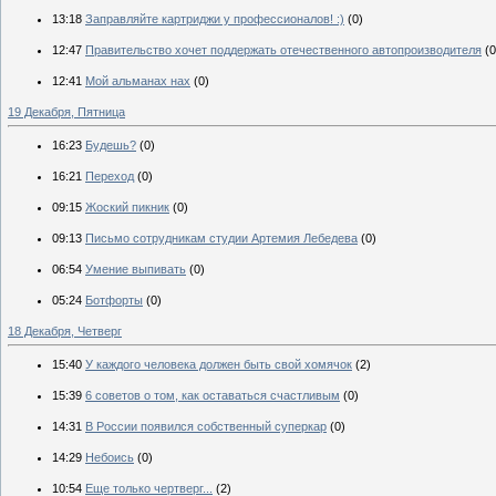
13:18
Заправляйте картриджи у профессионалов! :)
(0)
12:47
Правительство хочет поддержать отечественного автопроизводителя
(0
12:41
Мой альманах нах
(0)
19 Декабря, Пятница
16:23
Будешь?
(0)
16:21
Переход
(0)
09:15
Жоский пикник
(0)
09:13
Письмо сотрудникам студии Артемия Лебедева
(0)
06:54
Умение выпивать
(0)
05:24
Ботфорты
(0)
18 Декабря, Четверг
15:40
У каждого человека должен быть свой хомячок
(2)
15:39
6 советов о том, как оставаться счастливым
(0)
14:31
В России появился собственный суперкар
(0)
14:29
Небоись
(0)
10:54
Еще только чертверг...
(2)