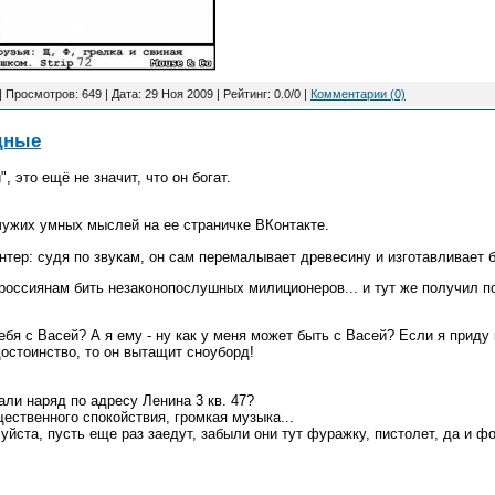
 Просмотров: 649 | Дата:
29 Ноя 2009
| Рейтинг: 0.0/0 |
Комментарии (0)
дные
, это ещё не значит, что он богат.
чужих умных мыслей на ее страничке ВКонтакте.
интер: судя по звукам, он сам перемалывает древесину и изготавливает 
оссиянам бить незаконопослушных милиционеров... и тут же получил по
тебя с Васей? А я ему - ну как у меня может быть с Васей? Если я приду
достоинство, то он вытащит сноуборд!
али наряд по адресу Ленина 3 кв. 47?
ественного спокойствия, громкая музыка...
уйста, пусть еще раз заедут, забыли они тут фуражку, пистолет, да и ф