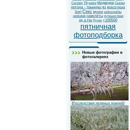
Медведев
Corsten
ТВ
книги
Сказки
погода - трындец
красотища
Ф1
Секс
бля!
музеи
небоскрёбы
самолёты
любофф
путешествия
+100500
Aly & Fila
Путин
пятничная
фотоподборка
Новые фотографии в
фотогалереях
[
Последствия ледяных дождей
]