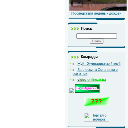
[
Последствия ледяных дождей
]
Поиск
Камрады
ЖуК - Журналистский клуб
Stop!ucoz.ru Остановки и
все о них
vid
eo-
on
line.
at.
ua