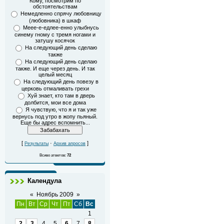
Кому, посмотрим по
обстоятельствам
Немедленно спрячу любовницу
(любовника) в шкаф
Меее-е-едлее-енно улыбнусь
синему гному с тремя ногами и
затушу косячок
На следующий день сделаю
также
На следующий день сделаю
также. И еще через день. И так
целый месяц
На следующий день повезу в
церковь отмаливать грехи
Хуй знает, кто там в дверь
долбится, мои все дома
Я чувствую, что я и так уже
вернусь под утро в жопу пьяный.
Еще бы адрес вспомнить...
[
·
]
Результаты
Архив апросов
Всиво атветов:
72
Календула
«
Ноябрь 2009
»
Пн
Вт
Ср
Чт
Пт
Сб
Вс
1
2
3
4
5
6
7
8