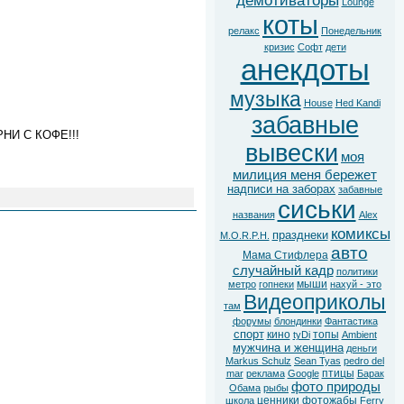
демотиваторы
Lounge
коты
релакс
Понедельник
кризис
Софт
дети
анекдоты
музыка
House
Hed Kandi
забавные
НИ С КОФЕ!!!
вывески
моя
милиция меня бережет
надписи на заборах
забавные
сиськи
названия
Alex
комиксы
празднеки
M.O.R.P.H.
авто
Мама Стифлера
случайный кадр
политики
мыши
метро
гопнеки
нахуй - это
Видеоприколы
там
форумы
блондинки
Фантастика
спорт
кино
топы
tyDi
Ambient
мужчина и женщина
деньги
Markus Schulz
Sean Tyas
pedro del
птицы
mar
реклама
Google
Барак
фото природы
Обама
рыбы
ценники
фотожабы
школа
Ferry