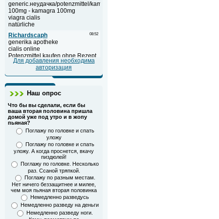
Для добавления необходима
авторизация
Наш опрос
Что бы вы сделали, если бы
ваша вторая половина пришла
домой уже под утро и в жопу
пьяная?
Поглажу по головке и спать
уложу
Поглажу по головке и спать
уложу. А когда проснется, вкачу
пиздюлей!
Поглажу по головке. Несколько
раз. Ссаной тряпкой.
Поглажу по разным местам.
Нет ничего беззащитнее и милее,
чем моя пьяная вторая половинка
Немедленно разведусь
Немедленно разведу на деньги
Немедленно разведу ноги.