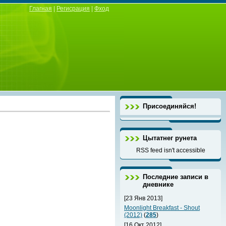
Глагная
|
Регисрация
|
Фход
Присоединяйся!
Цытатнег рунета
RSS feed isn't accessible
Последние записи в
дневнике
[23 Янв 2013]
Moonlight Breakfast - Shout
(2012)
(
285
)
[16 Окт 2012]