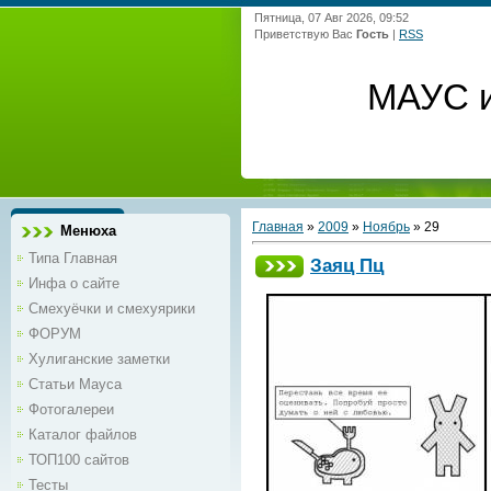
Пятница, 07 Авг 2026, 09:52
Приветствую Вас
Гость
|
RSS
МАУС и
Главная
»
2009
»
Ноябрь
»
29
Менюха
Типа Главная
Заяц Пц
Инфа о сайте
Смехуёчки и смехуярики
ФОРУМ
Хулиганские заметки
Статьи Мауса
Фотогалереи
Каталог файлов
ТОП100 сайтов
Тесты