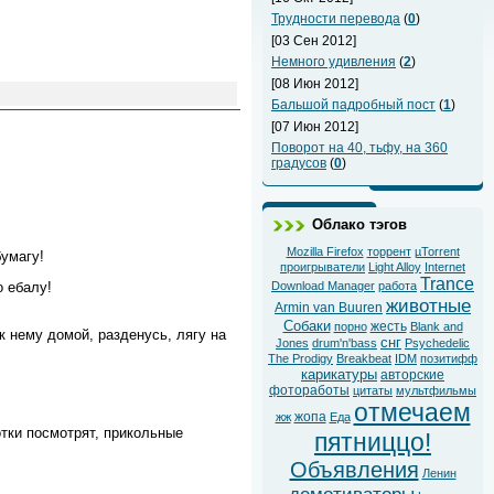
Трудности перевода
(
0
)
[03 Сен 2012]
Немного удивления
(
2
)
[08 Июн 2012]
Бальшой падробный пост
(
1
)
[07 Июн 2012]
Поворот на 40, тьфу, на 360
градусов
(
0
)
Облако тэгов
Mozilla Firefox
торрент
µTorrent
бумагу!
проигрыватели
Light Alloy
Internet
Trance
 ебалу!
Download Manager
работа
животные
Armin van Buuren
Собаки
жесть
порно
Blank and
 к нему домой, разденусь, лягу на
снг
Jones
drum'n'bass
Psychedelic
The Prodigy
Breakbeat
IDM
позитифф
карикатуры
авторские
фотоработы
цитаты
мультфильмы
отмечаем
жопа
жж
Еда
отки посмотрят, прикольные
пятниццо!
Объявления
Ленин