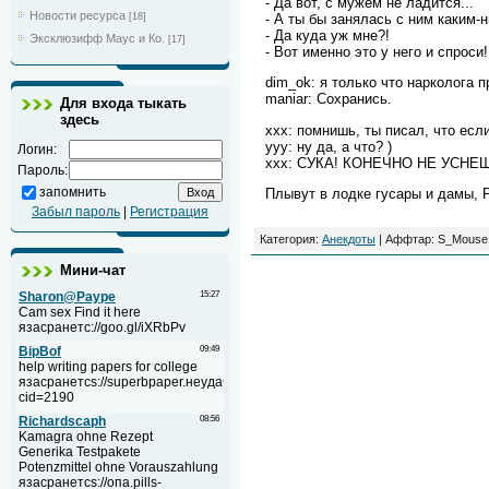
- Да вот, с мужем не ладится...
Новости ресурса
- А ты бы занялась с ним каким
[18]
- Да куда уж мне?!
Эксклюзифф Маус и Ко.
[17]
- Вот именно это у него и спроси!
dim_ok: я только что нарколога 
maniar: Сохранись.
Для входа тыкать
здесь
ххх: помнишь, ты писал, что есл
yyy: ну да, а что? )
Логин:
ххх: СУКА! КОНЕЧНО НЕ УСНЕ
Пароль:
запомнить
Плывут в лодке гусары и дамы, 
Забыл пароль
|
Регистрация
Категория:
Анекдоты
| Аффтар: S_Mouse 
Мини-чат