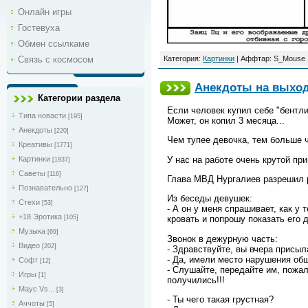
Онлайн игры
Гостевуха
Обмен ссылкаме
Связь с космосом
Категория:
Картинки
| Аффтар: S_Mouse |
Анекдоты на выхо
Категории раздела
Если человек купил себе "бентли"
Типа новасти
[195]
Может, он копил 3 месяца...
Анекдоты
[220]
Чем тупее девочка, тем больше 
Креативы
[1771]
У нас на работе очень крутой пр
Картинки
[1937]
Саветы
[116]
Глава МВД Нургалиев разрешил р
Познавательно
[127]
Из беседы девушек:
Стехи
[53]
- А он у меня спрашивает, как у 
+18 Эротика
[105]
кровать и попрошу показать его 
Музыка
[69]
Звонок в дежурную часть:
Видео
[202]
- Здравствуйте, вы вчера присыл
- Да, имели место нарушения общ
Софт
[12]
- Слушайте, передайте им, пожал
Игры
[1]
получились!!!
Маус Vs...
[3]
- Ты чего такая грустная?
Аччоты
[5]