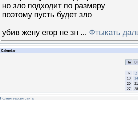
но зло подходит по размеру
поэтому пусть будет зло
убив жену егор не зн
...
Фтыкать дал
Calendar
Пн
Вт
6
7
13
14
20
21
27
28
Полная версия сайта