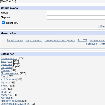
[
МАУС & Со
]
Форма входа
Логин:
Пароль:
запомнить
Забыл
Меню сайта
Типа Главная
Инфа о сайте
Смехуёчки и смехуярики
ФОРУМ
Хулиганские
Гостевуха
Обм
Categories
Типа новасти
[195]
Анекдоты
[220]
Креативы
[1771]
Картинки
[1937]
Саветы
[116]
Познавательно
[127]
Стехи
[53]
+18 Эротика
[105]
Музыка
[69]
Видео
[202]
Софт
[12]
Игры
[1]
Маус Vs...
[3]
Аччоты
[5]
Новости ресурса
[18]
Эксклюзифф Маус и Ко.
[17]