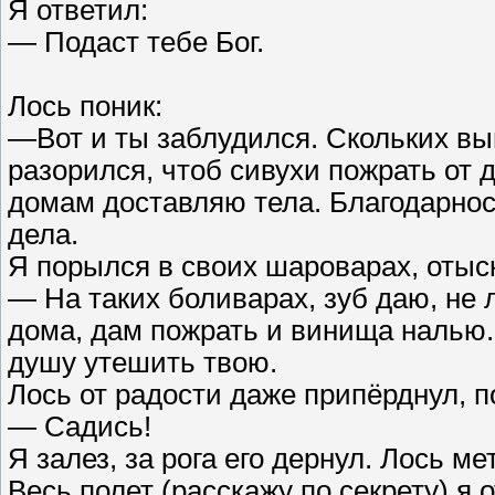
Я ответил:
— Подаст тебе Бог.
Лось поник:
—Вот и ты заблудился. Скольких вы
разорился, чтоб сивухи пожрать от 
домам доставляю тела. Благодарност
дела.
Я порылся в своих шароварах, отыс
— На таких боливарах, зуб даю, не л
дома, дам пожрать и винища налью.
душу утешить твою.
Лось от радости даже припёрднул, п
— Садись!
Я залез, за рога его дернул. Лось м
Весь полет (расскажу по секрету) я 