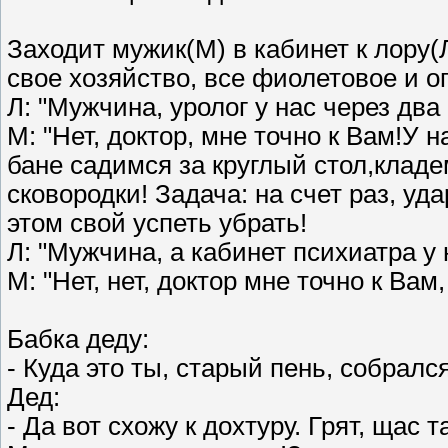
Заходит мужик(М) в кабинет к лору(
свое хозяйство, все фиолетовое и о
Л: "Мужчина, уролог у нас через два 
М: "Нет, доктор, мне точно к Вам!У 
бане садимся за круглый стол,кладе
сковородки! Задача: на счет раз, уд
этом свой успеть убрать!
Л: "Мужчина, а кабинет психиатра у 
М: "Нет, нет, доктор мне точно к Вам,
Бабка деду:
- Куда это ты, старый пень, собралс
Дед:
- Да вот схожу к дохтуру. Грят, щас 