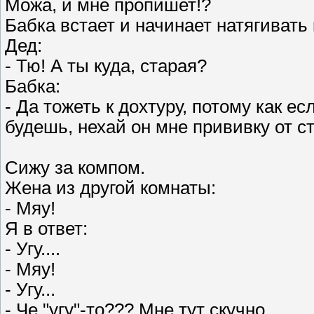
Можа, и мне пропишет!?
Бабка встает и начинает натягивать
Дед:
- Тю! А ты куда, старая?
Бабка:
- Да тожеть к дохтуру, потому как е
будешь, нехай он мне прививку от с
Сижу за компом.
Жена из другой комнаты:
- Мяу!
Я в ответ:
- Угу....
- Мяу!
- Угу...
- Че "угу"-то??? Мне тут скучно.....