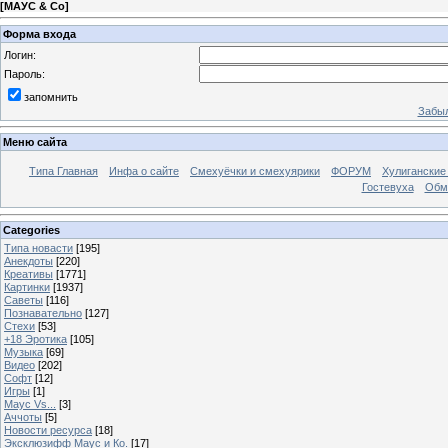
[
МАУС & Со
]
Форма входа
Логин:
Пароль:
запомнить
Забыл
Меню сайта
Типа Главная
Инфа о сайте
Смехуёчки и смехуярики
ФОРУМ
Хулиганские
Гостевуха
Обм
Categories
Типа новасти
[195]
Анекдоты
[220]
Креативы
[1771]
Картинки
[1937]
Саветы
[116]
Познавательно
[127]
Стехи
[53]
+18 Эротика
[105]
Музыка
[69]
Видео
[202]
Софт
[12]
Игры
[1]
Маус Vs...
[3]
Аччоты
[5]
Новости ресурса
[18]
Эксклюзифф Маус и Ко.
[17]