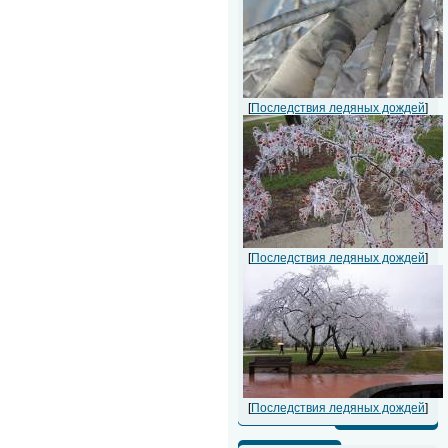
[
Последствия ледяных дождей
]
[
Последствия ледяных дождей
]
[
Последствия ледяных дождей
]