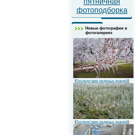
пятничная
фотоподборка
Новые фотографии в
фотогалереях
[
Последствия ледяных дождей
]
[
Последствия ледяных дождей
]