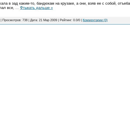
ала в зад каким-то, бандюкам на крузаке, а они, взяв ее с собой, отъеба
лал все,
...
Фтыкать дальше »
| Просмотров: 738 | Дата:
21 Мар 2009
| Рейтинг: 0.0/0 |
Комментарии (0)