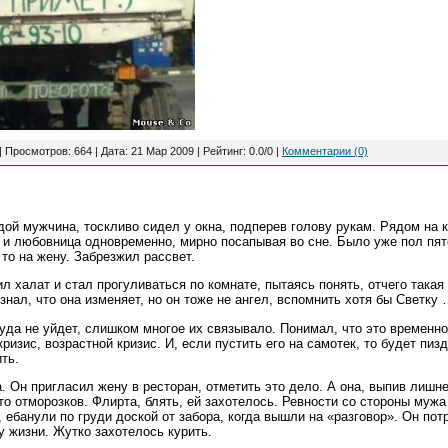
 Просмотров: 664 | Дата:
21 Мар 2009
| Рейтинг: 0.0/0 |
Комментарии (0)
ой мужчина, тоскливо сидел у окна, подперев голову рукам. Рядом на 
 и любовница одновременно, мирно посапывая во сне. Было уже пол пятог
, то на жену. Забрезжил рассвет.
л халат и стал прогуливаться по комнате, пытаясь понять, отчего такая 
знал, что она изменяет, но он тоже не ангел, вспомнить хотя бы Светку
куда не уйдет, слишком многое их связывало. Понимал, что это временно
кризис, возрастной кризис. И, если пустить его на самотек, то будет пиз
ть.
. Он пригласил жену в ресторан, отметить это дело. А она, выпив лишн
то отморозков. Флирта, блять, ей захотелось. Ревности со стороны муж
, ебанули по груди доской от забора, когда вышли на «разговор». Он пот
му жизни. Жутко захотелось курить.