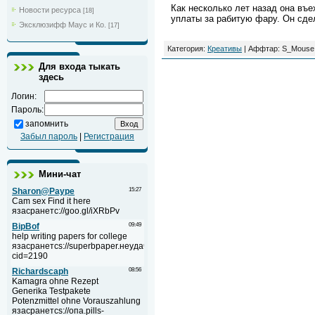
Как несколько лет назад она въех
Новости ресурса
[18]
уплаты за рабитую фару. Он сде
Эксклюзифф Маус и Ко.
[17]
Категория:
Креативы
| Аффтар: S_Mouse 
Для входа тыкать
здесь
Логин:
Пароль:
запомнить
Забыл пароль
|
Регистрация
Мини-чат