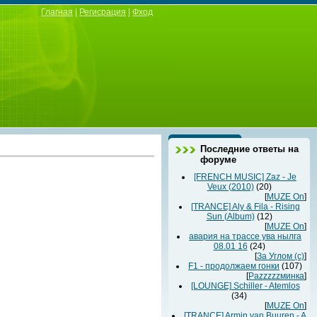
Глагная
|
Регисрация
|
Фход
Последние ответы на
форуме
[FRENCH MUSIC] Zaz - Je
Veux (2010)
(20)
[
MUZE On
]
[TRANCE] Aly & Fila - Rising
Sun (Album)
(12)
[
MUZE On
]
авария на трассе ува нылга
08.01 16
(24)
[
За Углом (с)
]
F1 - продолжаем гонки
(107)
[
Раzzzzzминка
]
[LOUNGE] Schiller - Atemlos
(34)
[
MUZE On
]
[TRANCE] Armin van Buuren - A