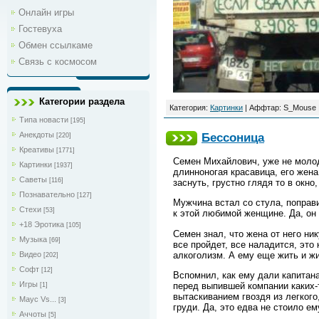
Онлайн игры
Гостевуха
Обмен ссылкаме
Связь с космосом
Категории раздела
Категория:
Картинки
| Аффтар: S_Mouse |
Типа новасти
[195]
Анекдоты
Бессоница
[220]
Креативы
[1771]
Семен Михайлович, уже не молод
Картинки
[1937]
длинноногая красавица, его жена
Саветы
[116]
заснуть, грустно глядя то в окно
Познавательно
[127]
Мужчина встал со стула, поправи
Стехи
[53]
к этой любимой женщине. Да, он 
+18 Эротика
[105]
Семен знал, что жена от него ни
Музыка
[69]
все пройдет, все наладится, это 
алкоголизм. А ему еще жить и жи
Видео
[202]
Софт
[12]
Вспомнил, как ему дали капитана
Игры
перед выпившей компании каких-
[1]
вытаскиванием гвоздя из легкого
Маус Vs...
[3]
груди. Да, это едва не стоило е
Аччоты
[5]