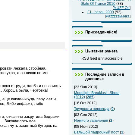
State Of Trance 2010
(38)
[
MUZE On
]
F1 - сезон 2009
(92)
[
Раzzzzzминка
]
Присоединяйся!
Цытатнег рунета
RSS feed isn't accessible
кровати лежала стройная,
о утра, а он никак не мог
Последние записи в
дневнике
тоска в груди, злоба и ненависть
[23 Янв 2013]
 … Хороша была, чертовка!
Moonlight Breakfast - Shout
(2012)
(
285
)
, еще какие-нибудь пару лет и
[16 Окт 2012]
дец. Либо инфаркт, либо
Трудности перевода
(
0
)
[03 Сен 2012]
его, отчаянно закрутила бедрами
Немного удивления
(
2
)
а… Закончилось все
рогал чуть заметный бугорок на
[08 Июн 2012]
Бальшой падробный пост
(
1
)