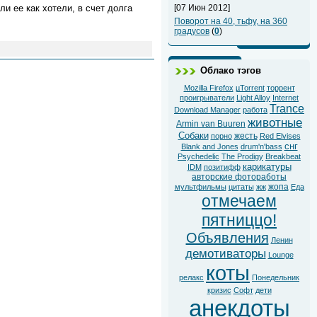
[07 Июн 2012]
ли ее как хотели, в счет долга
Поворот на 40, тьфу, на 360
градусов
(
0
)
Облако тэгов
Mozilla Firefox
µTorrent
торрент
проигрыватели
Light Alloy
Internet
Trance
Download Manager
работа
животные
Armin van Buuren
Собаки
жесть
порно
Red Elvises
снг
Blank and Jones
drum'n'bass
Psychedelic
The Prodigy
Breakbeat
карикатуры
IDM
позитифф
авторские фотоработы
жопа
мультфильмы
цитаты
жж
Еда
отмечаем
пятниццо!
Объявления
Ленин
демотиваторы
Lounge
коты
релакс
Понедельник
кризис
Софт
дети
анекдоты