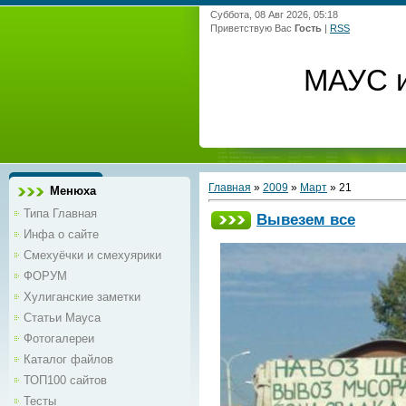
Суббота, 08 Авг 2026, 05:18
Приветствую Вас
Гость
|
RSS
МАУС и
Главная
»
2009
»
Март
»
21
Менюха
Типа Главная
Вывезем все
Инфа о сайте
Смехуёчки и смехуярики
ФОРУМ
Хулиганские заметки
Статьи Мауса
Фотогалереи
Каталог файлов
ТОП100 сайтов
Тесты