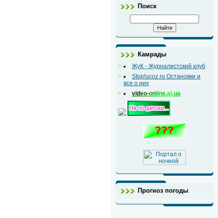
Поиск
Камрады
ЖуК - Журналистский клуб
Stop!ucoz.ru Остановки и
все о них
vid
eo-
on
line.
at.
ua
Прогноз погоды