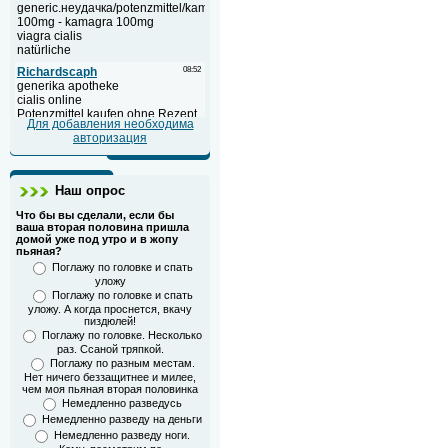
Для добавления необходима
авторизация
Наш опрос
Что бы вы сделали, если бы
ваша вторая половина пришла
домой уже под утро и в жопу
пьяная?
Поглажу по головке и спать
уложу
Поглажу по головке и спать
уложу. А когда проснется, вкачу
пиздюлей!
Поглажу по головке. Несколько
раз. Ссаной тряпкой.
Поглажу по разным местам.
Нет ничего беззащитнее и милее,
чем моя пьяная вторая половинка
Немедленно разведусь
Немедленно разведу на деньги
Немедленно разведу ноги.