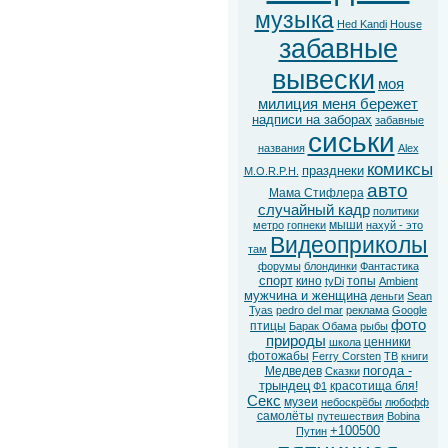
музыка
Hed Kandi
House
забавные
вывески
моя
милиция меня бережет
надписи на заборах
забавные
сиськи
названия
Alex
комиксы
празднеки
M.O.R.P.H.
авто
Мама Стифлера
случайный кадр
политики
мыши
метро
гопнеки
нахуй - это
Видеоприколы
там
форумы
блондинки
Фантастика
спорт
кино
топы
tyDi
Ambient
мужчина и женщина
деньги
Sean
Tyas
pedro del mar
реклама
Google
фото
птицы
Барак Обама
рыбы
природы
ценники
школа
фотожабы
Ferry Corsten
ТВ
книги
погода -
Медведев
Сказки
трындец
красотища бля!
Ф1
Секс
музеи
небоскрёбы
любофф
самолёты
путешествия
Bobina
+100500
Путин