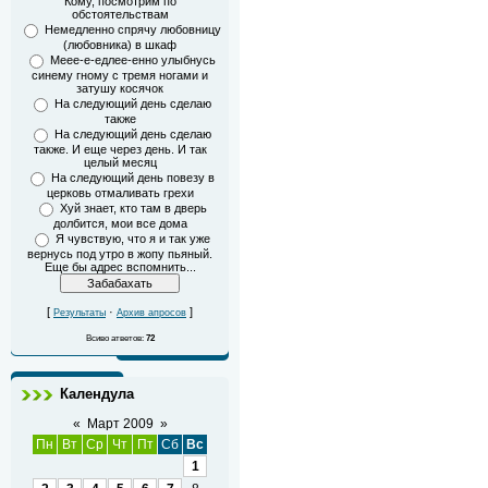
Кому, посмотрим по
обстоятельствам
Немедленно спрячу любовницу
(любовника) в шкаф
Меее-е-едлее-енно улыбнусь
синему гному с тремя ногами и
затушу косячок
На следующий день сделаю
также
На следующий день сделаю
также. И еще через день. И так
целый месяц
На следующий день повезу в
церковь отмаливать грехи
Хуй знает, кто там в дверь
долбится, мои все дома
Я чувствую, что я и так уже
вернусь под утро в жопу пьяный.
Еще бы адрес вспомнить...
[
·
]
Результаты
Архив апросов
Всиво атветов:
72
Календула
«
Март 2009
»
Пн
Вт
Ср
Чт
Пт
Сб
Вс
1