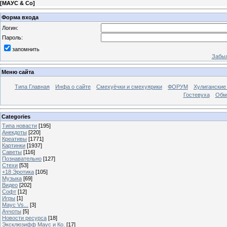
[
МАУС & Со
]
Форма входа
Логин:
Пароль:
запомнить
Забыл
Меню сайта
Типа Главная
Инфа о сайте
Смехуёчки и смехуярики
ФОРУМ
Хулиганские
Гостевуха
Обм
Categories
Типа новасти
[195]
Анекдоты
[220]
Креативы
[1771]
Картинки
[1937]
Саветы
[116]
Познавательно
[127]
Стехи
[53]
+18 Эротика
[105]
Музыка
[69]
Видео
[202]
Софт
[12]
Игры
[1]
Маус Vs...
[3]
Аччоты
[5]
Новости ресурса
[18]
Эксклюзифф Маус и Ко.
[17]