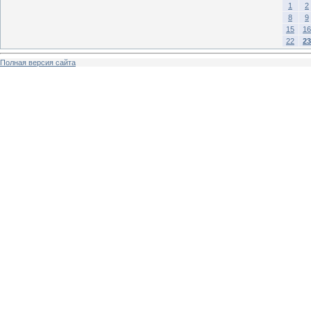
1
2
8
9
15
16
22
23
Полная версия сайта